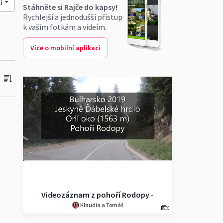
í
Stáhněte si Rajče do kapsy!
Rychlejší a jednodušší přístup
k vašim fotkám a videím.
Více o mobilní aplikaci
Pokračovat ve sledování
Videozáznam z pohoří Rodopy -
Klaudia a Tomáš
Bulharsko (s hudbou)