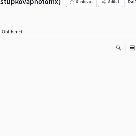
ostupkovaphotomx)
Sledovat
Sdílet
Dalš
Oblíbenci