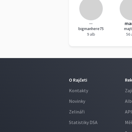
—
ma
bigmanhere75
majt
9 alb
56 
O Rajčeti
Re
Kontakty
Zaj
Novinky
Alb
Zelináři
API
Statistiky DSA
Měř