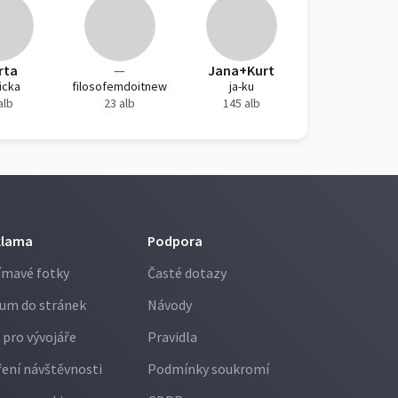
rta
—
Jana+Kurt
icka
filosofemdoitnew
ja-ku
alb
23 alb
145 alb
klama
Podpora
ímavé fotky
Časté dotazy
um do stránek
Návody
 pro vývojáře
Pravidla
ení návštěvnosti
Podmínky soukromí