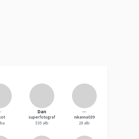
—
Dan
—
kot
superfotograf
nikanna039
lba
535 alb
28 alb