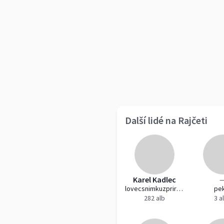
Další lidé na Rajčeti
Karel Kadlec
lovecsnimkuzprirody
pe
282 alb
3 a