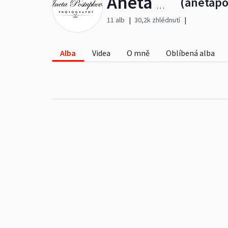
(anetap
Aneta Postupková Photography
11 alb
30,2k zhlédnutí
Alba
Videa
O mně
Oblíbená alba